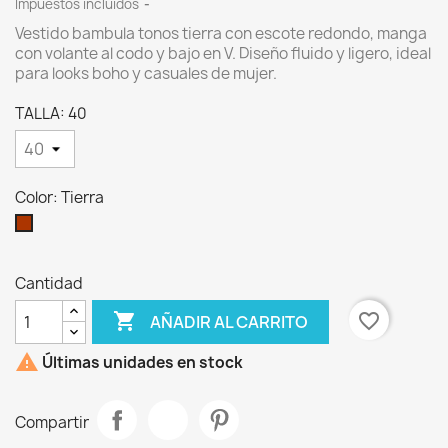
Impuestos incluidos
Vestido bambula tonos tierra con escote redondo, manga
con volante al codo y bajo en V. Diseño fluido y ligero, ideal
para looks boho y casuales de mujer.
TALLA: 40
Color: Tierra
Tierra
Cantidad

favorite_border
AÑADIR AL CARRITO

Últimas unidades en stock
Compartir