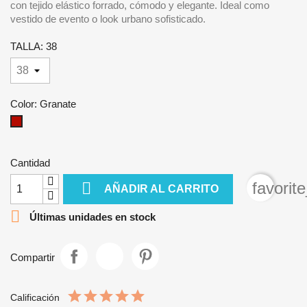
con tejido elástico forrado, cómodo y elegante. Ideal como
vestido de evento o look urbano sofisticado.
TALLA: 38
Color: Granate
Granate
Cantidad

favorit
AÑADIR AL CARRITO

Últimas unidades en stock
Compartir
Calificación