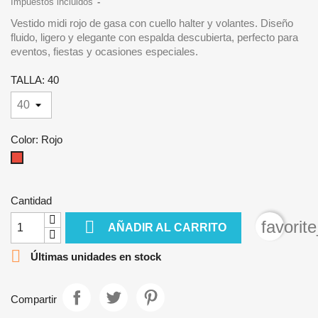
Impuestos incluidos
Vestido midi rojo de gasa con cuello halter y volantes. Diseño
fluido, ligero y elegante con espalda descubierta, perfecto para
eventos, fiestas y ocasiones especiales.
TALLA: 40
Color: Rojo
Rojo
Cantidad

favorit
AÑADIR AL CARRITO

Últimas unidades en stock
Compartir