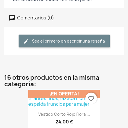
Comentarios (0)
Sea el primero en escribir una reseña
16 otros productos en la misma
categoría:
¡EN OFERTA!
favorite_border
Vestido Corto Rojo Floral...
24,00 €