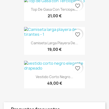
favorite_border
Top De Gasa Con Terciopelo
21,00 €
favorite_border
Camiseta Larga Playera De...
19,00 €
favorite_border
Vestido Corto Negro...
49,00 €