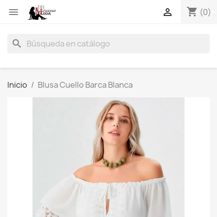
shopping_cart


(0)
search
Inicio
Blusa Cuello Barca Blanca